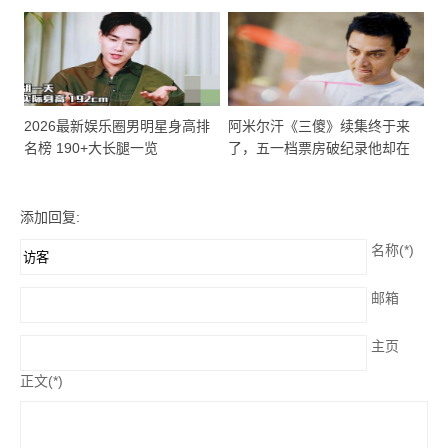
作，从来不是意外
2026最新娱乐圈男明星身高排
阿米尔汗《三傻》续集终于来
名榜 190+大长腿一览
了，五一档票房破纪录他却在
忙这些！
添加回复:
名称(*)
邮箱
主页
正文(*)