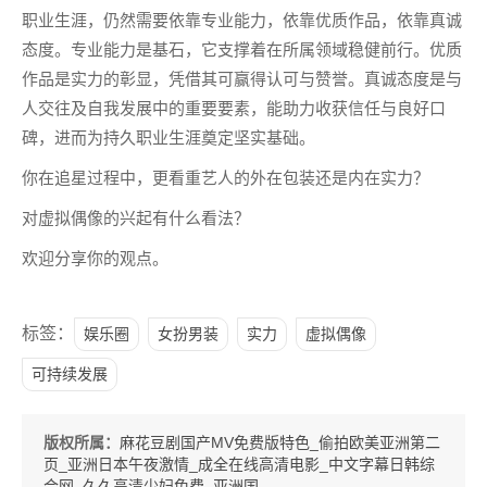
职业生涯，仍然需要依靠专业能力，依靠优质作品，依靠真诚
态度。专业能力是基石，它支撑着在所属领域稳健前行。优质
作品是实力的彰显，凭借其可赢得认可与赞誉。真诚态度是与
人交往及自我发展中的重要要素，能助力收获信任与良好口
碑，进而为持久职业生涯奠定坚实基础。
你在追星过程中，更看重艺人的外在包装还是内在实力？
对虚拟偶像的兴起有什么看法？
欢迎分享你的观点。
标签：
娱乐圈
女扮男装
实力
虚拟偶像
可持续发展
版权所属：
麻花豆剧国产MV免费版特色_偷拍欧美亚洲第二
页_亚洲日本午夜激情_成全在线高清电影_中文字幕日韩综
合网_久久高清少妇免费_亚洲国