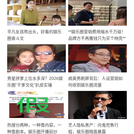
平凡女孩熬出头，好看的娱乐
**娱乐圈营销费用缩水千万级！
圈奋斗文
品牌方不再撒钱只为买个响亮**
男星拼爹上位水多深？2026娱
病美男刷屏背后：人设营销如
乐圈“干爹文化”扒皮实锤
何收割娱乐圈流量
热搜分两种，一种靠内容，一
艺人隐私黑产：内鬼兜售行
种靠剧本。娱乐圈开播前炒
程，娱乐圈暗面暴露