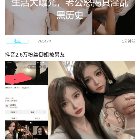
765474
吃瓜
1分钟前
抖音2.6万粉丝御姐被男友