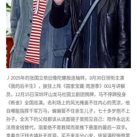
丿2025年的张国立依旧像陀螺般连轴转，3月30日领衔主演
《我的后半生》，披挂上阵《国家宝藏·周游季》001号讲解
员，12月15日深圳坪山龙马社国立剧团揭牌，马不停蹄投身
《断金》全国巡演。名利场上的风光掩盖不住内心的荒凉，他
自嘲能指挥千军万马，偏偏管不住亲生儿子，七十多岁抱不上
孙子。全天下的父母都该从这面镜子里照见自己：陪伴永远无
法用金钱替代，溺爱绝不是救赎而是推下悬崖的最后一双手。
拿着血汗钱去填补无底洞，买不来半分心安，徒留满腔悔恨罢