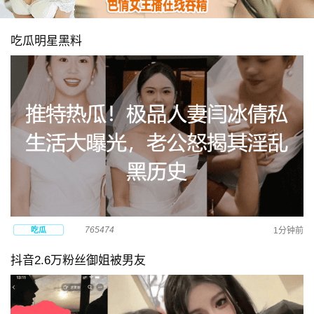
吃瓜明星黑料
765474
吃瓜
1分钟前
抖音2.6万粉丝御姐被男友