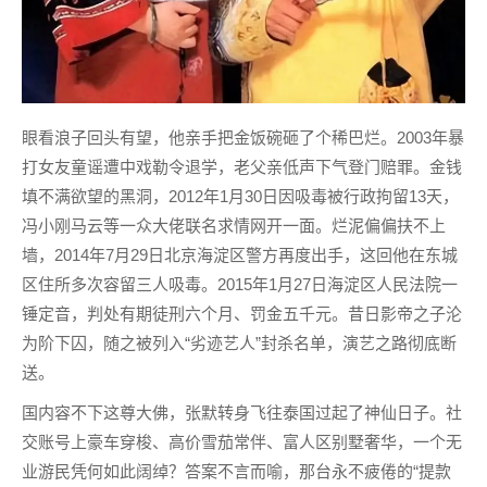
眼看浪子回头有望，他亲手把金饭碗砸了个稀巴烂。2003年暴
打女友童谣遭中戏勒令退学，老父亲低声下气登门赔罪。金钱
填不满欲望的黑洞，2012年1月30日因吸毒被行政拘留13天，
冯小刚马云等一众大佬联名求情网开一面。烂泥偏偏扶不上
墙，2014年7月29日北京海淀区警方再度出手，这回他在东城
区住所多次容留三人吸毒。2015年1月27日海淀区人民法院一
锤定音，判处有期徒刑六个月、罚金五千元。昔日影帝之子沦
为阶下囚，随之被列入“劣迹艺人”封杀名单，演艺之路彻底断
送。
国内容不下这尊大佛，张默转身飞往泰国过起了神仙日子。社
交账号上豪车穿梭、高价雪茄常伴、富人区别墅奢华，一个无
业游民凭何如此阔绰？答案不言而喻，那台永不疲倦的“提款