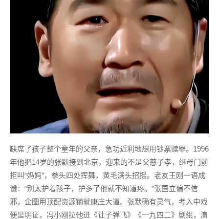
缺席了孩子整个童年的父亲，急功近利地想用钞票赎罪。1996
年他把14岁的张默接到北京，迎来的不是父慈子孝，继母门前
拒叫“妈妈”，拳头四处挥舞，黄毛满头招摇。老友王刚一语成
谶：“别太护着孩子，护多了他就不知道疼。”张国立偏不信
邪，企图用顶配资源铺就康庄大道。张默确有灵气，考入中戏
便是明证，冯小刚拉他进《让子弹飞》《一九四二》剧组，演