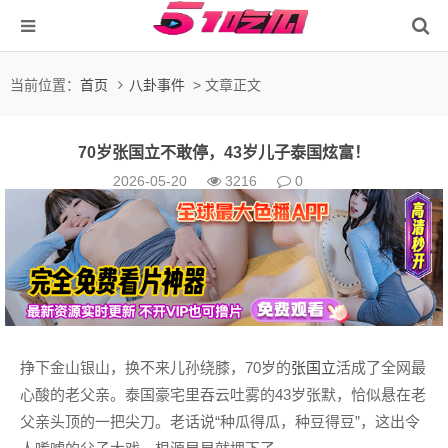
当前位置：
首页
八卦事件
> 文章正文
70岁张国立不敢停，43岁儿子泰国炫富！
2026-05-20
3216
0
挣下金山银山，换不来儿孙绕膝，70岁的
张国立
活成了全网最
心酸的老父亲。泰国豪宅里吞云吐雾的43岁张默，恰似悬在老
父亲头顶的一把尖刀。老话说“种瓜得瓜，种豆得豆”，这出令