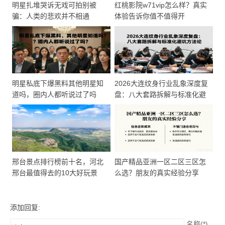
明星扎堆哭诉无戏可拍别被
红桃影院w71vip怎么样？真实
骗：人类的悲欢并不相通
体验告诉你值不值得开
明星私底下爆黑料其他明星知
2026大连纹身行业乱象深度复
道吗，圈内人都听说过了吗
盘：八大套路拆解与标准化避
坑方法论
邢台景点排行榜前十名，河北
国产精品亚洲一区二区三区怎
邢台最值得去的10大好玩景
么选？朋友的真实经验分享
点，你去过几个？
添加回复:
名称(*)