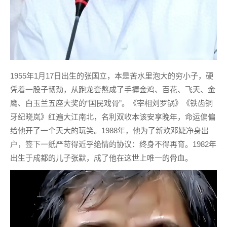
1955年1月17日出生的张国立，本是苦水里泡大的穷小子，硬
凭着一股子韧劲，从跑龙套熬成了手握金鸡、百花、飞天、金
鹰、白玉兰五座大奖的“国民戏骨”。《宰相刘罗锅》《铁齿铜
牙纪晓岚》红遍大江南北，名利双收本该安享晚年，命运偏偏
给他开了一个天大的玩笑。1988年，他为了新欢邓婕净身出
户，签下一纸严苛得近乎绝情的协议：终身不得再育。1982年
出生于成都的儿子张默，成了他在这世上唯一的骨血。