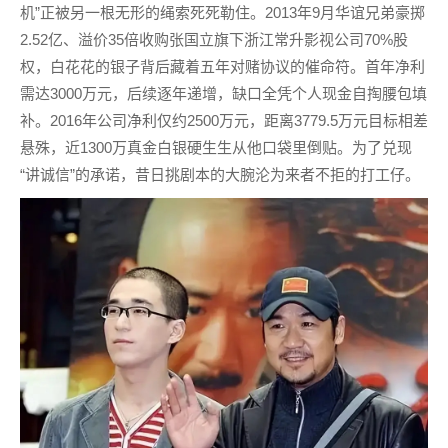
机”正被另一根无形的绳索死死勒住。2013年9月华谊兄弟豪掷
2.52亿、溢价35倍收购张国立旗下浙江常升影视公司70%股
权，白花花的银子背后藏着五年对赌协议的催命符。首年净利
需达3000万元，后续逐年递增，缺口全凭个人现金自掏腰包填
补。2016年公司净利仅约2500万元，距离3779.5万元目标相差
悬殊，近1300万真金白银硬生生从他口袋里倒贴。为了兑现
“讲诚信”的承诺，昔日挑剧本的大腕沦为来者不拒的打工仔。