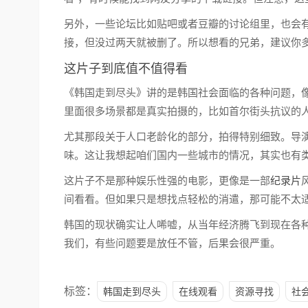
另外，一些论坛比如贴吧或者豆瓣的讨论组里，也会
接，但没过两天就被删了。所以想看的兄弟，建议你
这片子到底值不值得看
《韩国走到尽头》讲的是韩国社会面临的各种问题，
里面很多场景都是真实拍摄的，比如首尔街头抗议的
尤其那段关于人口老龄化的部分，拍得特别细致。导
味。这让我想起咱们国内一些城市的情况，其实也有
这片子不是那种娱乐性强的电影，更像是一部
纪录片
间看看。但如果只是想找点轻松的消遣，那可能不太
韩国的现状确实让人唏嘘，从当年经济腾飞到现在各
我们，有些问题要是放任不管，后果会很严重。
标签：
韩国走到尽头
在线观看
资源寻找
社