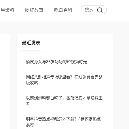
明星爆料
网红故事
吃瓜百科
最近发表
俏皮孙女与86岁奶奶的短视频时光
网红八卦相声专场哪里看？在线免费看完整
版攻略
以前螺蛳粉都白吃了，番茄汤底才是隐藏王
者
明星抖音热点视频怎么下载？3步搞定热点
素材