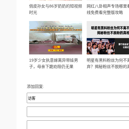
俏皮孙女与86岁奶奶的短视频
网红八卦相声专场哪里
时光
线免费看完整版攻略
19岁少女执意嫁离异带娃男
明星有黑料粉丝为何不
子，母亲下跪劝阻仍无果
弃？揭秘粉丝不脱粉的
添加回复: