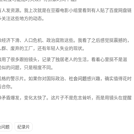
有人发资源。我上次就是在豆瓣电影小组里看到有人贴了百度网盘链
多关注这些地方的动态。
像经济下滑、人口危机、政治腐败这些。我看了之后感觉挺震撼的，
人群、废弃的工厂，还有年轻人失业的现状。
演用了很多跟拍镜头，记录了独居老人的生活，看着心里挺不是滋
类似的问题，只是程度不同。
风格的警示片。如果你对国际政治、
社会问题
感兴趣，确实值得花时
适合你。
种矛盾爆发，变化太快了。这片子不是危言耸听，而是用镜头在提醒
会问题
纪录片