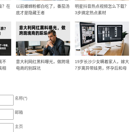
看？在
以前螺蛳粉都白吃了，番茄汤
明星抖音热点视频怎么下载？
底才是隐藏王者
3步搞定热点素材
离不
意大利网红黑料曝光，做跨境
19岁长沙少女瞒着家人，嫁大
真相
电商的别踩坑
7岁离异带娃男，怀孕后和母
亲决裂
名称(*)
邮箱
主页