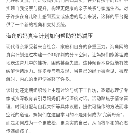
儿经验交流，而是鼓励妈妈们回归真实，在养育孩子的过程中
实现自我觉察与提升，构建更健康的亲子关系与家庭生态。对
于许多在育儿路上感到孤立或焦虑的母亲来说，这样的平台提
供了一个新的视角和支持系统。
海角妈妈真实计划如何帮助妈妈
减压
现代母亲承受着来自社会、家庭和自身的多重压力。海角网的
真实计划通过构建一个非评判的分享空间，让妈妈们能够坦诚
地表达育儿中的挫折、困惑甚至失败。这种倾诉本身就能有效
缓解情绪压力。许多参与者发现，当自己的经历被看见、被理
解时，内心的重担便减轻了许多。
该计划还定期组织线上主题讨论与线下工作坊，邀请心理学专
家或资深教育者引导妈妈们进行深度对话。活动聚焦于情绪管
理、时间分配与自我关怀等具体议题，提供可操作的方法而非
空泛的道理。妈妈们在这里学习的不是如何成为“完美母亲”，
而是如何成为一个更放松、更真实的自己，从而将平和的心态
传递给孩子。