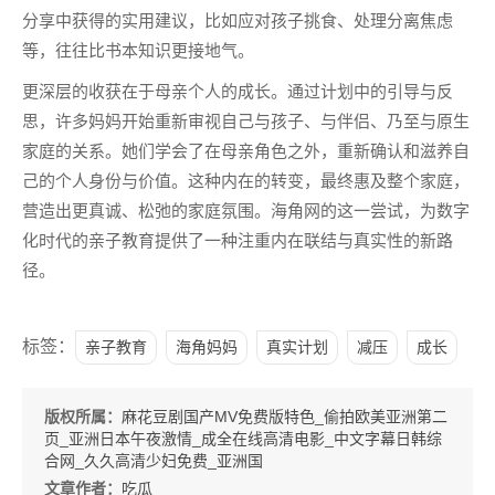
分享中获得的实用建议，比如应对孩子挑食、处理分离焦虑
等，往往比书本知识更接地气。
更深层的收获在于母亲个人的成长。通过计划中的引导与反
思，许多妈妈开始重新审视自己与孩子、与伴侣、乃至与原生
家庭的关系。她们学会了在母亲角色之外，重新确认和滋养自
己的个人身份与价值。这种内在的转变，最终惠及整个家庭，
营造出更真诚、松弛的家庭氛围。海角网的这一尝试，为数字
化时代的亲子教育提供了一种注重内在联结与真实性的新路
径。
标签：
亲子教育
海角妈妈
真实计划
减压
成长
版权所属：
麻花豆剧国产MV免费版特色_偷拍欧美亚洲第二
页_亚洲日本午夜激情_成全在线高清电影_中文字幕日韩综
合网_久久高清少妇免费_亚洲国
文章作者：
吃瓜