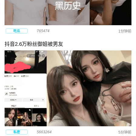
765474
吃瓜
1分钟前
抖音2.6万粉丝御姐被男友
5663264
私密
5分钟前