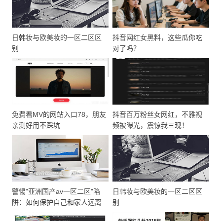
日韩妆与欧美妆的一区二区区
抖音网红女黑料，这些瓜你吃
别
对了吗？
免费看MV的网站入口78，朋友
抖音百万粉丝女网红，不雅视
亲测好用不踩坑
频被曝光，震惊我三现！
警惕"亚洲国产av一区二区"陷
日韩妆与欧美妆的一区二区区
阱：如何保护自己和家人远离
别
不良内容