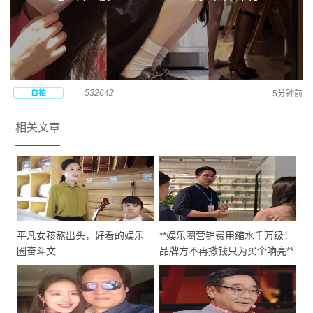
532642
自拍
5分钟前
相关文章
平凡女孩熬出头，好看的娱乐
**娱乐圈营销费用缩水千万级！
圈奋斗文
品牌方不再撒钱只为买个响亮**