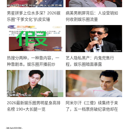
男星拼爹上位水多深？2026娱
病美男刷屏背后：人设营销如
乐圈“干爹文化”扒皮实锤
何收割娱乐圈流量
热搜分两种，一种靠内容，一
艺人隐私黑产：内鬼兜售行
种靠剧本。娱乐圈开播前炒
程，娱乐圈暗面暴露
作，从来不是意外
2026最新娱乐圈男明星身高排
阿米尔汗《三傻》续集终于来
名榜 190+大长腿一览
了，五一档票房破纪录他却在
忙这些！