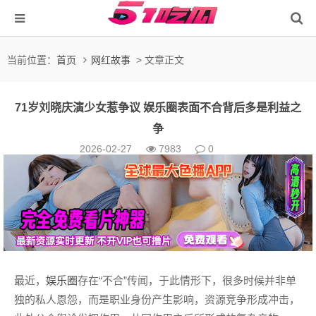
当前位置：
首页
网红故事
> 文章正文
71岁刘晓庆演少女惹争议 娱乐圈表面不合背后多是利益之
争
2026-02-27
7983
0
最近，
娱乐圈
存在“不合”传闻，于此情形下，很多时候并非单
独的私人恩怨，而是职业身份产生影响，资源竞争形成冲击，