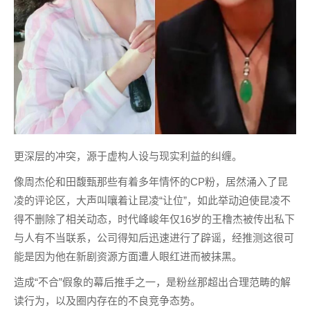
更深层的冲突，源于虚构人设与现实利益的纠缠。
像周杰伦和田馥甄那些有着多年情怀的CP粉，居然涌入了昆
凌的评论区，大声叫嚷着让昆凌“让位”，如此举动迫使昆凌不
得不删除了相关动态，时代峰峻年仅16岁的王橹杰被传出私下
与人有不当联系，公司得知后迅速进行了辟谣，经推测这很可
能是因为他在新剧资源方面遭人眼红进而被抹黑。
造成“不合”假象的幕后推手之一，是粉丝那超出合理范畴的解
读行为，以及圈内存在的不良竞争态势。