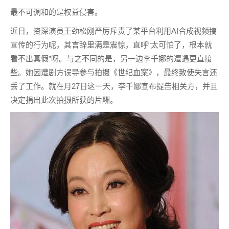
最不可调和的是权益侵害。
近日，资深演员王劲松刚严厉斥责了某平台利用AI合成视频搞
宣传的行为呢，其言辞里满是震惊，直呼“太可怕了，根本就
看不出真假”呀。与之不同的是，另一边李千娜的遭遇更直接
些。她因遭剧方误导参与拍摄《世纪血案》，最终致使失言还
丢了工作。就在月27日这一天，李千娜宣布提告相关方，并且
决定捐出此次拍摄所获的片酬。