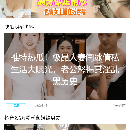
吃瓜明星黑料
765474
吃瓜
1分钟前
抖音2.6万粉丝御姐被男友