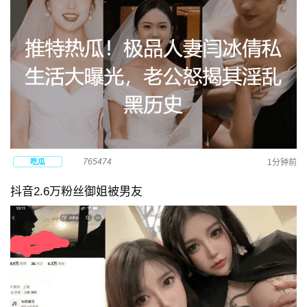
765474
吃瓜
1分钟前
抖音2.6万粉丝御姐被男友