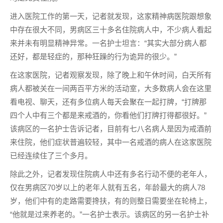
进入医院工作的第一天，记者就发现，这家精神病医院跟想象
中存在很大不同，男病区三十多名住院病人中，不少病人看起
来并未有明显精神异常。一名护士坦言：“其实大部分病人都
还好，都是轻症的，那种狂躁的行为诡异的很少。”
在这家医院，记者观察发现，除了晚上和午休时间，白天所有
病人都被关在一间两百平方米的活动室，大多数病人会在这里
看电视、聊天，还有多位病人每天会聚在一起打牌，“打牌那
四个人中有三个都是来戒酒的，你看他们打牌打得都很好。”
该病区的一名护士告诉记者，目前有七八名病人是因为戒酒前
来住院，他们症状普遍较轻，其中一名戒酒的病人在这家医院
已经连续住了三个多月。
除此之外，记者发现住院病人中还有多名行动不便的老年人，
仅在男病区70岁以上的老年人就有五名，年龄最大的病人78
岁，他们中有的走路需要搀扶，有的则整日需要坐在轮椅上，
“他就是过来养老的。”一名护士表示。该病区的另一名护士补