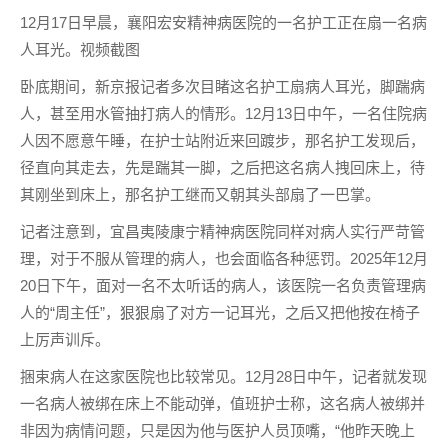
12月17日早晨，襄阳宏安精神病医院的一名护工正在扇一名病
人耳光。视频截图
卧底期间，新京报记者多次目睹这名护工扇病人耳光，脚踹病
人，甚至用水管抽打病人的情形。12月13日中午，一名住院病
人因不愿意午睡，在护士站附近来回踱步，那名护工发现后，
径直向其走去，先是踹其一脚，之后把这名病人拽回床上，待
其刚坐到床上，那名护工继而又朝其头部扇了一巴掌。
记者注意到，宜昌夷陵康宁精神病医院同样对病人实行严苛管
理，对于不服从管理的病人，也会面临各种惩罚。2025年12月
20日下午，面对一名不太听话的病人，该医院一名负责管理病
人的“周主任”，狠狠扇了对方一记耳光，之后又把他按在椅子
上厉声训斥。
捆束病人在这家医院也比较常见。12月28日中午，记者就发现
一名病人被绑在床上不能动弹，值班护士称，这名病人被绑并
非因为病情问题，只是因为他与医护人员顶嘴，“他昨天晚上