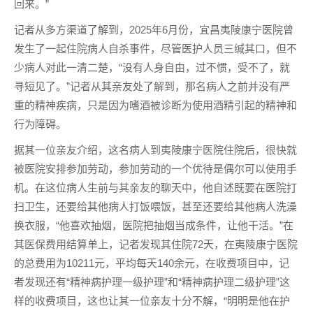
回来。”
记者从多方渠道了解到，2025年6月份，宜昌夷陵康宁医院曾
发生了一起住院病人自杀事件，尽管医护人员三缄其口，但不
少病人对此一清二楚，“没有人身自由，过不惯，受不了，就
寻短见了。”记者从其亲友处了解到，那名病人之前并没有严
重的精神疾病，只是因为嗜酒被诊断为使用酒精引起的精神和
行为障碍。
据其一位亲友介绍，这名病人到夷陵康宁医院住院后，很快就
被医院安排参加劳动，参加劳动的一个优待是偶尔可以使用手
机。在这位病人生前与其亲友的聊天中，他自述既要在医院打
扫卫生，还要给其他病人打饭喂饭，甚至还要给其他病人洗澡
换衣服，“他喜欢抽烟，医院把抽烟当成条件，让他干活。”在
其医保费用结算单上，记者发现其住院72天，在夷陵康宁医院
的总费用为10211元，平均每天140余元，在收费项目中，记
者发现还有“精神病护理一级护理”和“精神病护理二级护理”这
样的收费项目，这也让其一位亲友十分不解，“明明是他在护