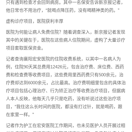
只有遇到检查才会回到病房。其中一名保安告诉新京报记者，
他日常也不用治疗，“就喝点降压药，没有喝精神类的药。”
虚构诊疗项目，医院获利丰厚
医院为何能让病人免费住院？随着调查深入，新京报记者发现
其中的关键在于，医院在这些病人住院期间，虚构了大量诊疗
项目套取医保资金。
记者查询襄阳宏安医院的住院收费系统，以其中一名病人为
例，住院90天其总费用12426元，包含治疗费、床位费、西药
费和检查费等收费项目，这些费用里西药费只有500余元，治
疗费却达到6000余元，占比最高。治疗费明细里包含的具体治
疗项目包括心理治疗、行为矫正治疗等收费治疗项目，但据病
人本人反映，他每天几乎只是吃药，没有听说过这些治疗项
目，“我住这么长时间的医院，都没有打过针，就是喝药，跟
在家里一样。”
记者作为护工在宏安医院工作期间，也未见医护人员开展过相