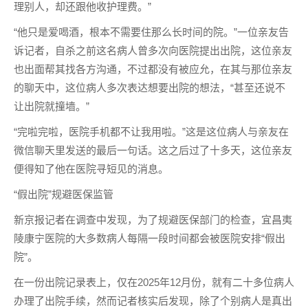
理别人，却还跟他收护理费。”
“他只是爱喝酒，根本不需要住那么长时间的院。”一位亲友告
诉记者，自杀之前这名病人曾多次向医院提出出院，这位亲友
也出面帮其找各方沟通，不过都没有被应允，在其与那位亲友
的聊天中，这位病人多次表达想要出院的想法，“甚至还说不
让出院就撞墙。”
“完啦完啦，医院手机都不让我用啦。”这是这位病人与亲友在
微信聊天里发送的最后一句话。这之后过了十多天，这位亲友
便得知了他在医院寻短见的消息。
“假出院”规避医保监管
新京报记者在调查中发现，为了规避医保部门的检查，宜昌夷
陵康宁医院的大多数病人每隔一段时间都会被医院安排“假出
院”。
在一份出院记录表上，仅在2025年12月份，就有二十多位病人
办理了出院手续，然而记者核实后发现，除了个别病人是真出