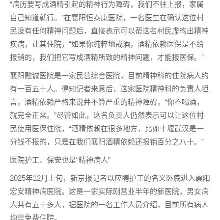
“病历要写成酒精引起的精神行为障碍，我们不往上报，家属
自己知道就行。”在襄阳恒泰康医院，一名医生在确认这位村
民没有任何精神问题后，直接表示可以帮这名村民虚构出精神
疾病，让其住院，“如果你纯粹地戒酒，酒精依赖医保是不给
报销的，我们把它写成酒精所致的精神问题，才能报医保。”
襄阳融诚医院是一家民营综合医院，目前精神科的住院病人约
有一百五十人。得知记者来意后，这家医院精神科的负责人坦
言，酒精依赖严格来说并不算严重的精神障碍，“你不喝酒，
就完全正常。”尽管如此，这名负责人仍然表示可以让这位村
民使用医保住院，“酒精依赖在很多地方，比如十堰武汉是一
分钱不报的，只是在我们襄阳酒精依赖还报销百分之八十。”
医院护工、保安也是“精神病人”
2025年12月上旬，新京报记者以应聘护工的名义卧底进入襄阳
宏安精神病医院。这是一家实际刚营业半年的新医院，男女病
人共有五十多人，据医院的一名工作人员介绍，目前所有病人
均是免费住院。