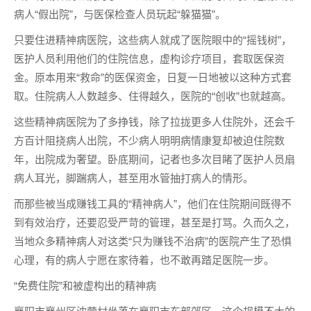
病人“假出院”，与医保检查人员玩起“躲猫猫”。
只要住进精神病医院，这些病人就成了医院眼中的“摇钱树”，
医护人员利用他们的住院信息，虚构诊疗项目，套取医保资
金。原本用来“救命”的医保资金，日复一日地被以这种方式套
取。住院病人人数越多、住得越久，医院的“创收”也就越高。
这些精神病医院为了多挣钱，除了拉拢更多人住院外，还会千
方百计阻挠病人出院，不少病人明明病情康复却被迫住院数
年，出院成为奢望。卧底期间，记者也多次目睹了医护人员扇
病人耳光，脚踹病人，甚至用水管抽打病人的情形。
而那些被当成赚钱工具的“精神病人”，他们在住院期间既得不
到有效治疗，还要忍受严苛的管理，甚至是打骂。久而久之，
当地众多精神病人对这类“只为赚钱不治病”的医院产生了恐惧
心理，有的病人宁愿在家待着，也不敢再踏足医院一步。
“免费住院”和被虚构出的精神病