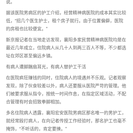
说。
据该医院男病区的护工介绍，经营精神病医院的成本其实比较
低，“招几个医生护士，租个房子就行。由于位置偏僻，医院
的房租也比较便宜。”
新京报记者在当地走访发现，襄阳多家民营精神病医院均是在
最近几年成立，住院病人从几十人到两三百人不等，不少都选
址在郊区甚至偏远乡镇。
有病人遭脚踹扇耳光，有病人替护工干活
在医院疯狂赚钱的同时，住院病人的境遇并不乐观。记者观察
发现，除了伙食较差以外，病人还要服从医院严苛的管理。他
们被要求服从指令，按统一时间作息，在指定区域活动，不配
合管理有时会招致拳脚相加。
多名住院病人透露，襄阳宏安医院男病区那名唯一的男护工，
就经常殴打病人，在向记者传授工作经验时，那名护工也毫不
掩饰，“不听话的，肯定要揍。”