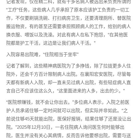
记者发现，仅在精二科，就有十多名病人被选出来负责所谓的
“工疗”任务，这些病人几乎承担了原本应该护工负责的一切工
作，不仅要刷锅洗碗、打扫病房卫生，还要清理厕所、替医院
搬运物资，有的甚至还需要承担照顾病人的工作，给别的病人
换衣服、喂饭以及洗澡。对此有病人在私下抱怨，“在其他医
院都是护工干活，这边是让我们病人干活。”
入院容易出院难，“住院相当于坐牢”
记者了解到，这些精神病医院为了多挣钱，除了拉拢更多人住
院外，还会千方百计限制病人出院。在襄阳宏安医院，尽管每
天都有新病人入院，却一直未见过病人出院，有些轻症病人直
言自己不应该住这么久，“这里面进来的人多，出去的少。”
“医院想赚钱，就不会让你出去。”多位病人表示，入院之前医
护人员承诺住够一定时间就可以出院，但实际并非如此。“之
前说住够45天就能出院，医保好报销，结果住够了还是没让出
院。”2025年12月10日，一名住院病人询问医生何时能够出
院，医生并没有关心其病情，反而告诉他要想出院，需要与送