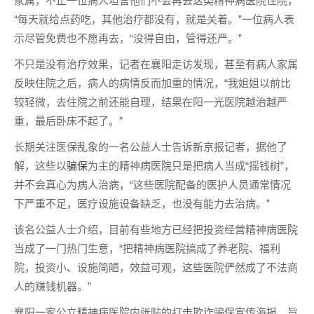
家属，不止一位病人坦言他们不会再去这类精神病医院住院，
“每天就给点药吃，其他治疗都没有，就是关着。”一位病人表
示尽管免费也不愿再去，“没得自由，管得还严。”
不只是没有治疗效果，记者在襄阳走访发现，甚至有病人家属
反映住院之后，病人的病情反而加重的情况，“我姐姐以前比
较轻微，去住院之前还能自理，结果在阳一光医院越治越严
重，最后卧床不起了。”
长期关注医保乱象的一名公益人士告诉新京报记者，据他了
解，这些以
骗保
为主的精神病医院只是把病人当成“摇钱树”，
并不会真心为病人治病，“这些医院配备的医护人员通常情况
下严重不足，医疗设施设备缺乏，也没有能力去治病。”
该名公益人士介绍，目前有些地方已经把投资经营精神病医院
当成了一门热门生意，“把精神病医院搞成了养老院、福利
院，投资小、设施简陋，效益可观，这些医院俨然成了不法商
人的赚钱机器。”
襄阳一家公立精神病医院内张贴的打击欺诈骗保宣传海报，旨