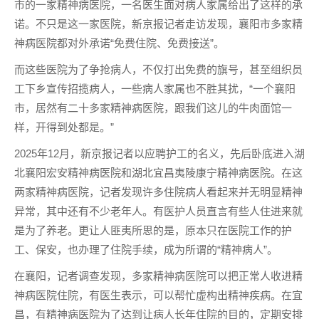
市的一家精神病医院，一名医生面对病人家属给出了这样的承
诺。不只是这一家医院，新京报记者走访发现，襄阳市多家精
神病医院都对外承诺“免费住院、免费接送”。
而这些医院为了争抢病人，不仅打出免费的旗号，甚至组织员
工下乡宣传招揽病人，一些病人家属也不胜其扰，“一个襄阳
市，居然有二十多家精神病医院，跟我们这儿的牛肉面馆一
样，开得到处都是。”
2025年12月，新京报记者以应聘护工的名义，先后卧底进入湖
北襄阳宏安精神病医院和湖北宜昌夷陵康宁精神病医院。在这
两家精神病医院，记者发现许多住院病人看起来并无明显精神
异常，其中还有不少老年人。有医护人员直言有些人住进来就
是为了养老。更让人匪夷所思的是，原本只在医院工作的护
工、保安，也办理了住院手续，成为所谓的“精神病人”。
在襄阳，记者调查发现，多家精神病医院可以把正常人收进精
神病医院住院，有医生表示，可以帮忙虚构出精神疾病。在宜
昌，有精神病医院为了达到让病人长年住院的目的，定期安排