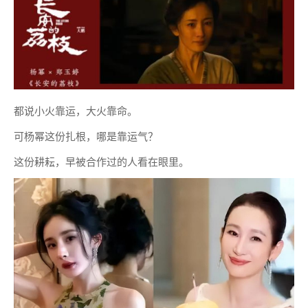
都说小火靠运，大火靠命。
可杨幂这份扎根，哪是靠运气？
这份耕耘，早被合作过的人看在眼里。