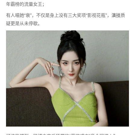
年霸榜的流量女王；
有人唱她“衰”，不仅是身上没有三大奖项“影视花瓶”，
演技
质
疑更是从未停歇。