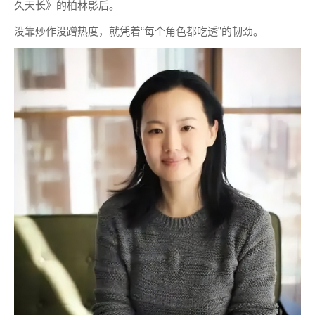
久天长》的柏林影后。
没靠炒作没蹭热度，就凭着“每个角色都吃透”的韧劲。