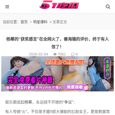
当前位置：
首页
明星爆料
> 文章正文
杨幂的“获奖感言”在全网火了，秦海璐的评价，终于有人
信了！
2026-02-04
7061
0
娱乐圈说起
杨幂
，永远绕不开她的“
争议
”：
有人夸她“火”，不仅是手握9部大爆剧的扛剧女王，更是数据常