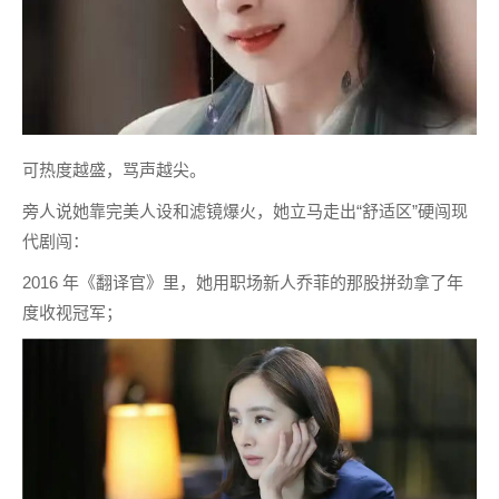
可热度越盛，骂声越尖。
旁人说她靠完美人设和滤镜爆火，她立马走出“舒适区”硬闯现
代剧闯：
2016 年《翻译官》里，她用职场新人乔菲的那股拼劲拿了年
度收视冠军；