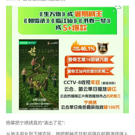
杨幂把宁绣绣真的“演出了花”：
从地主闺女到下嫁农民，她把那种不甘和自强在前期演绎得入