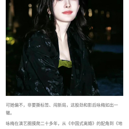
可她偏不，非要撕标签、闯新局，这股劲和影后咏梅如出一
辙。
咏梅在演艺圈摸爬二十多年，从《中国式离婚》的配角到《地