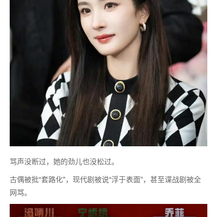
骂声没断过，她的劲儿也没松过。
古偶被批“套路化”，现代剧被说“浮于表面”，甚至谍战剧被全
网骂。