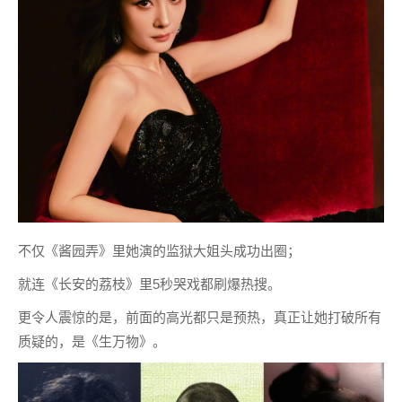
不仅《酱园弄》里她演的监狱大姐头成功出圈；
就连《长安的荔枝》里5秒哭戏都刷爆热搜。
更令人震惊的是，前面的高光都只是预热，真正让她打破所有
质疑的，是《生万物》。