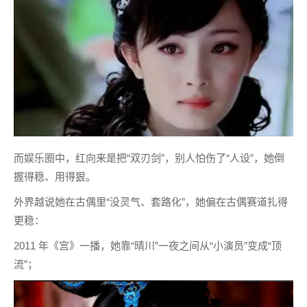
而娱乐圈中，红向来是把“双刃剑”，别人怕伤了“人设”，她倒
握得稳、用得狠。
外界越说她在古偶里“没灵气、套路化”，她偏在古偶赛道扎得
更稳：
2011 年《宫》一播，她靠“晴川”一夜之间从“小演员”变成“顶
流”；