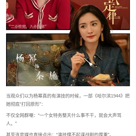
当观众们以为杨幂真的有演技的时候，一部《哈尔滨1944》把
她彻底“打回原形”：
不仅全网群嘲：“一个女特务整天什么事不干，就会大声骂
人。”
甚至连官媒也直接点出：“演技撑不起谍战剧的厚重”。