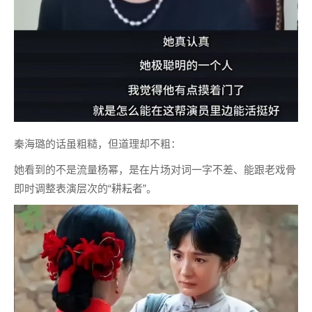
秦海璐的话虽粗糙，但道理却不粗：
她看到的不是流量杨幂，是在片场对词一字不差、能跟老戏骨
即时调整表演层次的“耕耘者”。