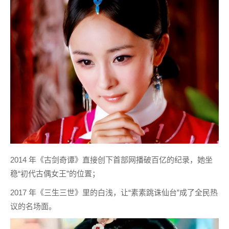
2014 年《古剑奇谭》直接创下首部网播破百亿的纪录，她坐
稳“初代古偶女王”的位置；
2017 年《三生三世》里的白浅，让“素素跳诛仙台”成了全民热
议的名场面。