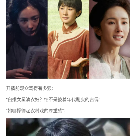
开播前观众骂得有多狠：
“白嫩女星演农妇？怕不是披着年代剧皮的古偶”
“她哪撑得起农村戏的厚重感”；