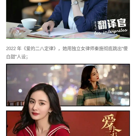
2022 年《爱的二八定律》，她用独立女律师秦施彻底跳出“傻
白甜”人设；