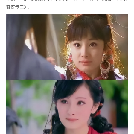
奇侠传三》。