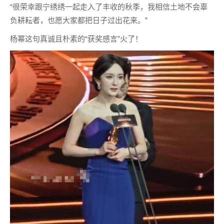
“很荣幸跟宁绣绣一起走入了丰收的秋季，我相信土地不会辜
负耕耘者，也愿大家都把日子过出花来。”
杨幂这句真诚且朴素的“获奖感言”火了！