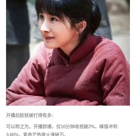
开播后脸就被打得有多：
可以称之为，开播即爆，仅10分钟收视破2%，峰值冲到
3.66%，爱奇艺热度火速破万。