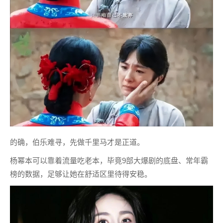
的确，伯乐难寻，先做千里马才是正道。
杨幂本可以靠着流量吃老本，毕竟9部大爆剧的底盘、常年霸
榜的数据，足够让她在舒适区里待得安稳。